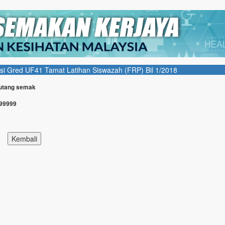
 Gred UF41 Tamat Latihan Siswazah (FRP) Bil 1/2018
Butang semak
999999