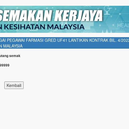
I PEGAWAI FARMASI GRED UF41 LANTIKAN KONTRAK BIL. 4/2022
N MALAYSIA
Butang semak
999999