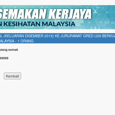
L (KELUARAN DISEMBER 2015) KE JURURAWAT GRED U29 BERKU
ALAYSIA - 1 ORANG
Butang semak
999999