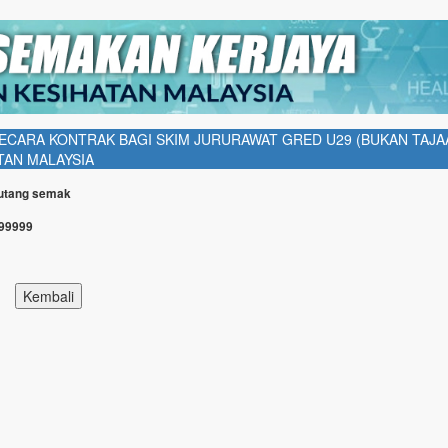
CARA KONTRAK BAGI SKIM JURURAWAT GRED U29 (BUKAN TAJA
TAN MALAYSIA
Butang semak
999999