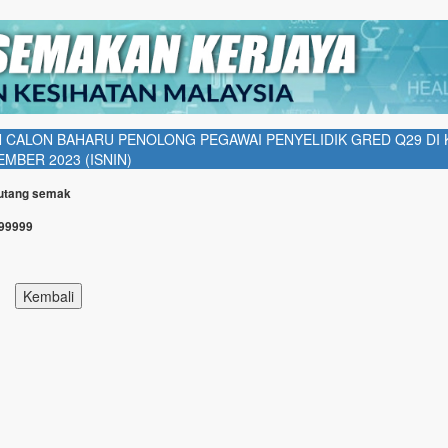
 CALON BAHARU PENOLONG PEGAWAI PENYELIDIK GRED Q29 DI
MBER 2023 (ISNIN)
Butang semak
999999