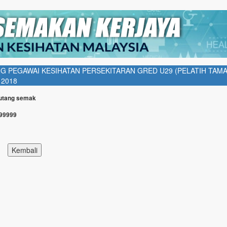
PEGAWAI KESIHATAN PERSEKITARAN GRED U29 (PELATIH TAMA
 2018
Butang semak
999999