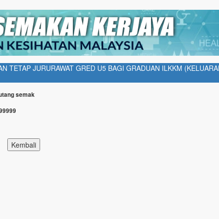
N TETAP JURURAWAT GRED U5 BAGI GRADUAN ILKKM (KELUARA
Butang semak
999999