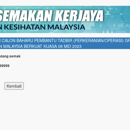
 CALON BAHARU PEMBANTU TADBIR (PERKERANIAN/OPERASI) G
N MALAYSIA BERKUAT KUASA 08 MEI 2023
Butang semak
999999