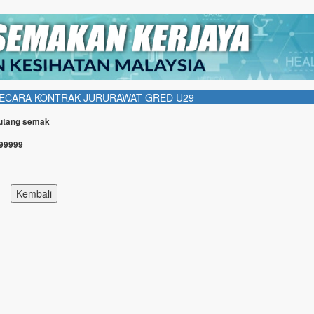
ECARA KONTRAK JURURAWAT GRED U29
Butang semak
999999