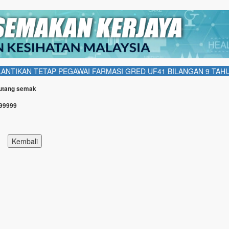
NTIKAN TETAP PEGAWAI FARMASI GRED UF41 BILANGAN 9 TAHU
Butang semak
999999