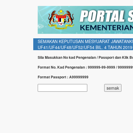
SEMAKAN KEPUTUSAN MESYUARAT JAWATANK
UF41/UF44/UF48/UF52/UF54 BIL. 4 TAHUN 2019
Sila Masukkan No kad Pengenalan / Passport dan Klik 
Format No. Kad Pengenalan : 999999-99-9999 / 999999
Format Passport : A99999999