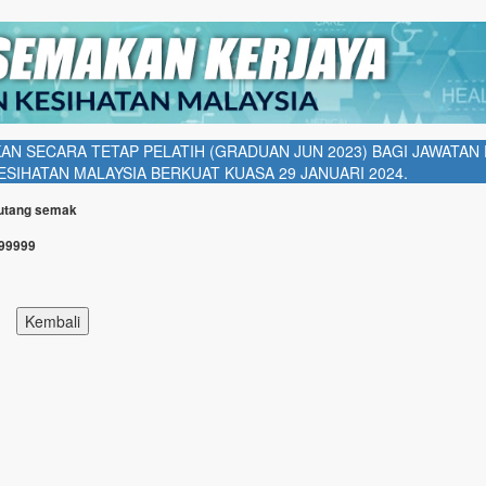
N SECARA TETAP PELATIH (GRADUAN JUN 2023) BAGI JAWATA
SIHATAN MALAYSIA BERKUAT KUASA 29 JANUARI 2024.
Butang semak
999999